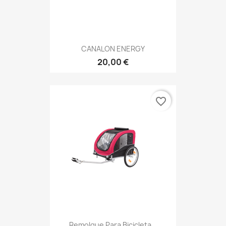
CANALON ENERGY
20,00 €
favorite_border
Remolque Para Bicicleta...