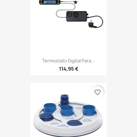
Termostato Digital Para...
114,95 €
favorite_border