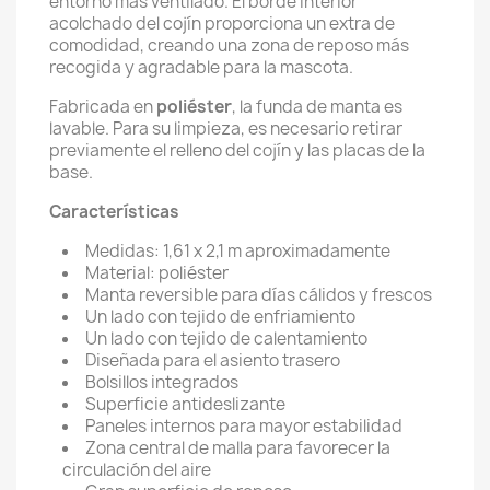
entorno más ventilado. El borde interior
acolchado del cojín proporciona un extra de
comodidad, creando una zona de reposo más
recogida y agradable para la mascota.
Fabricada en
poliéster
, la funda de manta es
lavable. Para su limpieza, es necesario retirar
previamente el relleno del cojín y las placas de la
base.
Características
Medidas: 1,61 x 2,1 m aproximadamente
Material: poliéster
Manta reversible para días cálidos y frescos
Un lado con tejido de enfriamiento
Un lado con tejido de calentamiento
Diseñada para el asiento trasero
Bolsillos integrados
Superficie antideslizante
Paneles internos para mayor estabilidad
Zona central de malla para favorecer la
circulación del aire