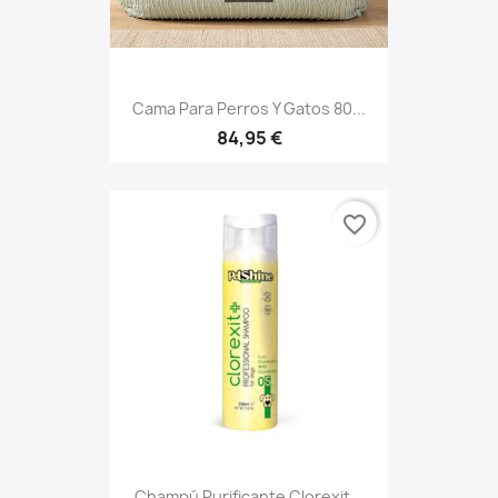
Cama Para Perros Y Gatos 80...
84,95 €
favorite_border
Champú Purificante Clorexit...