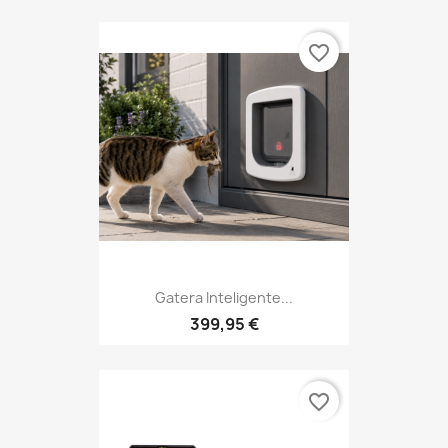
favorite_border
Gatera Inteligente...
399,95 €
favorite_border