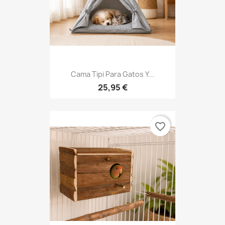
Cama Tipi Para Gatos Y...
25,95 €
favorite_border