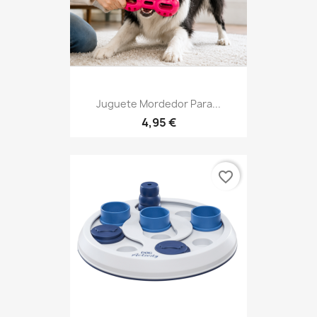
Juguete Mordedor Para...
4,95 €
favorite_border