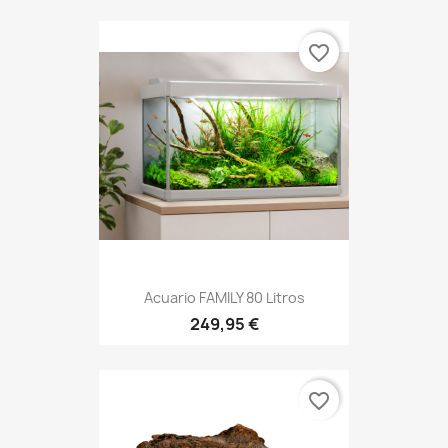
favorite_border
Acuario FAMILY 80 Litros
249,95 €
favorite_border