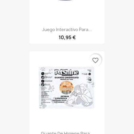
Juego Interactivo Para...
10,95 €
favorite_border
Guante De Higiene Para...