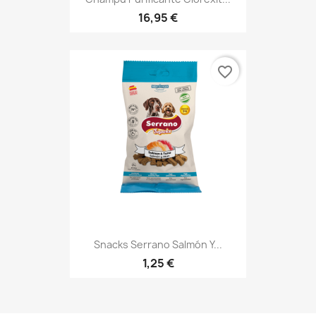
16,95 €
favorite_border
Snacks Serrano Salmón Y...
1,25 €