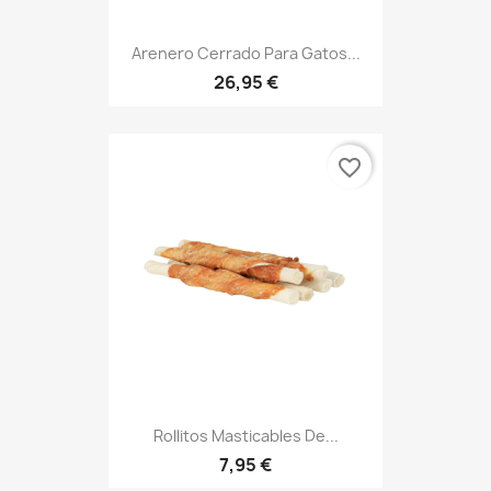
Arenero Cerrado Para Gatos...
26,95 €
favorite_border
Rollitos Masticables De...
7,95 €