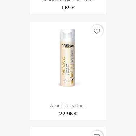
1,69 €
favorite_border
Acondicionador...
22,95 €