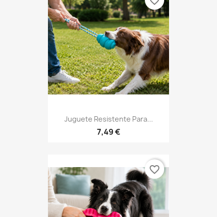
favorite_border
Juguete Resistente Para...
7,49 €
favorite_border