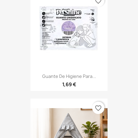
favorite_border
Guante De Higiene Para...
1,69 €
favorite_border