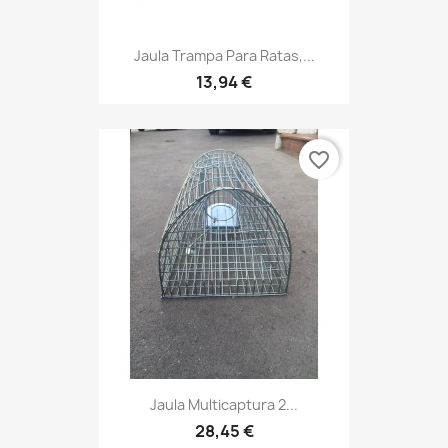
Jaula Trampa Para Ratas,...
13,94 €
favorite_border
Jaula Multicaptura 2...
28,45 €