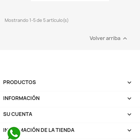
Mostrando 1-5 de 5 artículo(s)
Volver arriba

PRODUCTOS

INFORMACIÓN

SU CUENTA

INFORMACIÓN DE LA TIENDA
keyboard_arrow_down