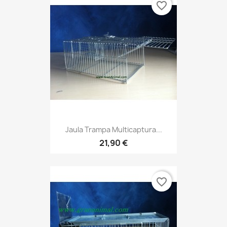
favorite_border
Jaula Trampa Multicaptura...
21,90 €
favorite_border