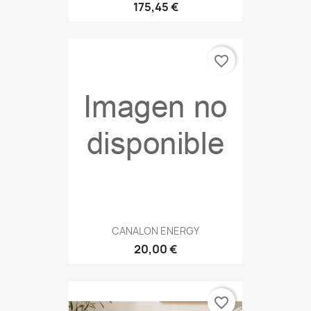
175,45 €
favorite_border
CANALON ENERGY
20,00 €
favorite_border