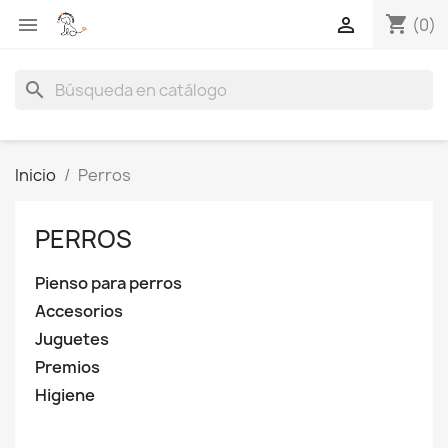
shopping_cart


(0)
search
Inicio
Perros
PERROS
Pienso para perros
Accesorios
Juguetes
Premios
Higiene