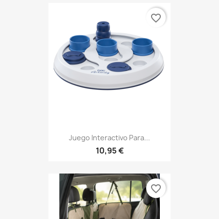
favorite_border
Juego Interactivo Para...
10,95 €
favorite_border