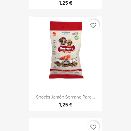
1,25 €
favorite_border
Snacks Jamón Serrano Para...
1,25 €
favorite_border