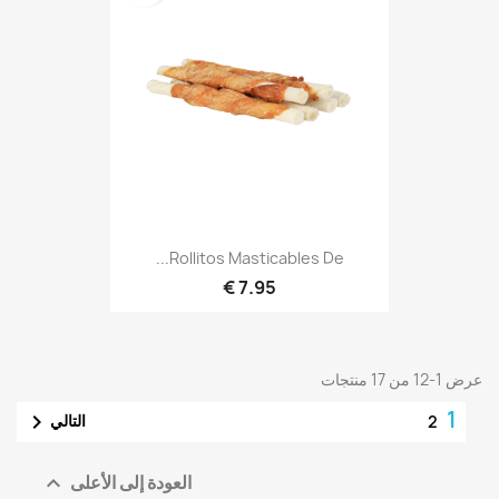
Rollitos Masticables De...
7.95 €
عرض 1-12 من 17 منتجات
1

التالي
2
العودة إلى الأعلى
