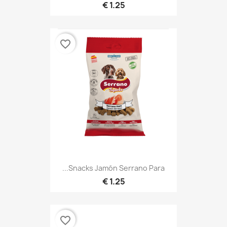
1.25 €
favorite_border
Snacks Jamón Serrano Para...
1.25 €
favorite_border