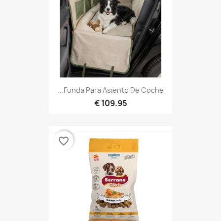
Funda Para Asiento De Coche...
109.95 €
favorite_border