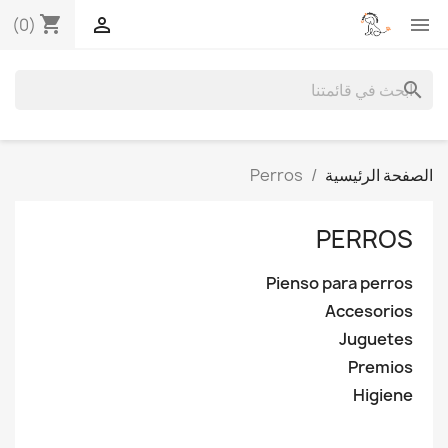
shopping_cart


(0)
search
الصفحة الرئيسية
Perros
PERROS
Pienso para perros
Accesorios
Juguetes
Premios
Higiene