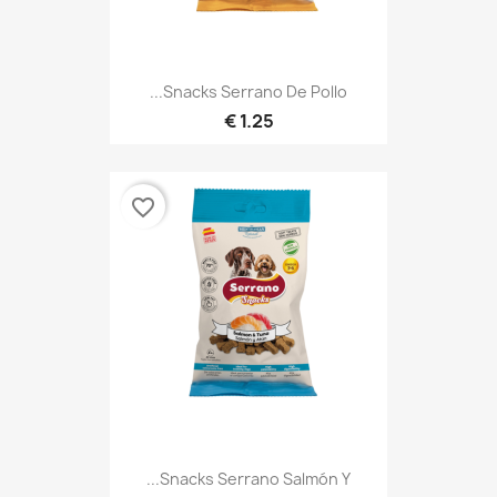
Snacks Serrano De Pollo...
1.25 €
favorite_border
Snacks Serrano Salmón Y...