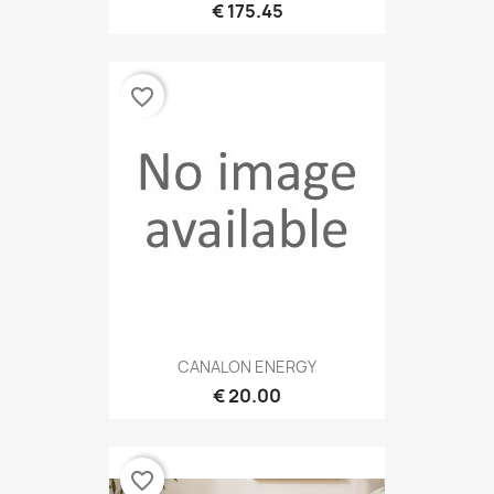
175.45 €
favorite_border
CANALON ENERGY
20.00 €
favorite_border