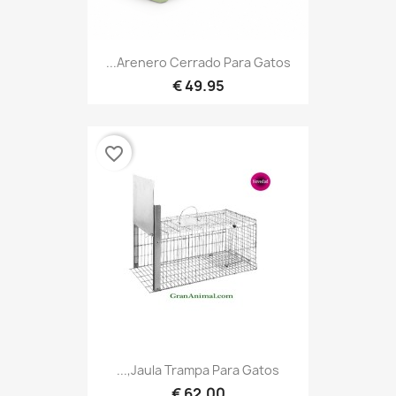
Arenero Cerrado Para Gatos...
49.95 €
favorite_border
Jaula Trampa Para Gatos,...
62.00 €