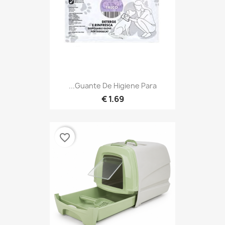
Guante De Higiene Para...
1.69 €
favorite_border