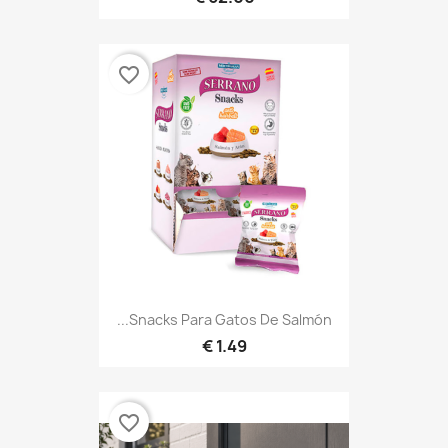
favorite_border
Snacks Para Gatos De Salmón...
1.49 €
favorite_border