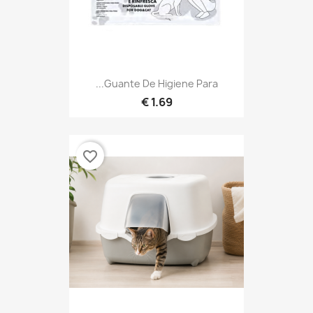
Guante De Higiene Para...
1.69 €
favorite_border