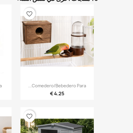
favorite_border
نظرة سريعة

.
Comedero/Bebedero Para...
4.25 €
favorite_border