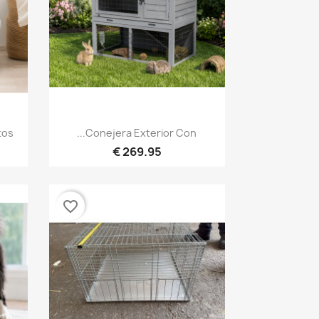
نظرة سريعة

...
Conejera Exterior Con...
269.95 €
favorite_border