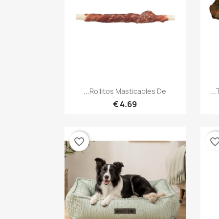
نظرة سريعة

Rollitos Masticables De...
4.69 €
favorite_border
favorite_bor