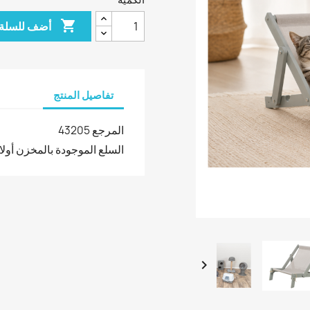

أضف للسلة
تفاصيل المنتج
المرجع
43205
السلع الموجودة بالمخزن أولا
