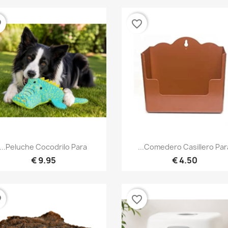
der
favorite_border
نظرة سريعة
نظرة سريعة


Peluche Cocodrilo Para...
Comedero Casillero Para..
9.95 €
4.50 €
der
favorite_border