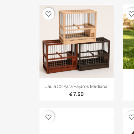
favorite_border
favorite_bor
نظرة سريعة

Jaula C2 Para Pájaros Mediana
7.50 €
favorite_border
favorite_bor