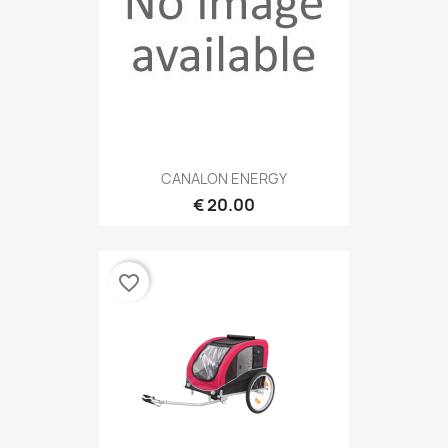
CANALON ENERGY
20.00 €
favorite_border