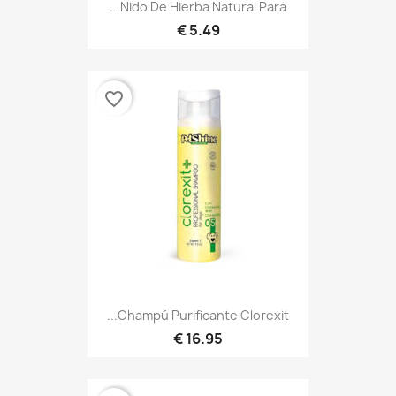
Nido De Hierba Natural Para...
5.49 €
favorite_border
Champú Purificante Clorexit...
16.95 €