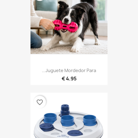
Juguete Mordedor Para...
4.95 €
favorite_border