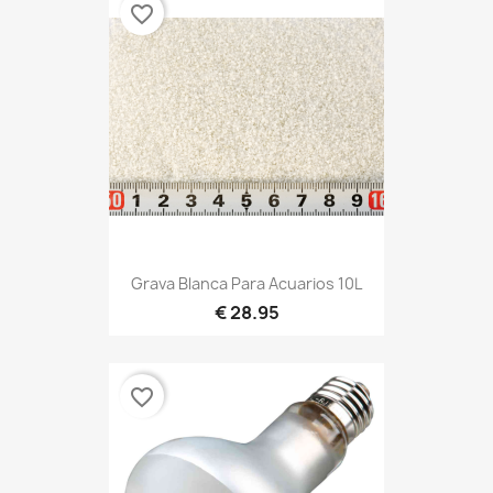
favorite_border
Grava Blanca Para Acuarios 10L
28.95 €
favorite_border