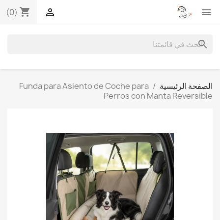
shopping_cart


(0)
search
الصفحة الرئيسية
Funda para Asiento de Coche para
Perros con Manta Reversible