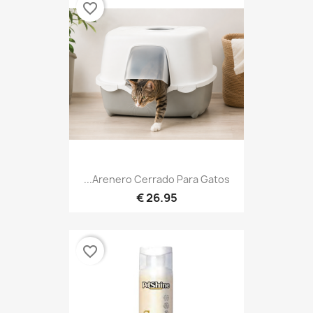
favorite_border
Arenero Cerrado Para Gatos...
26.95 €
favorite_border