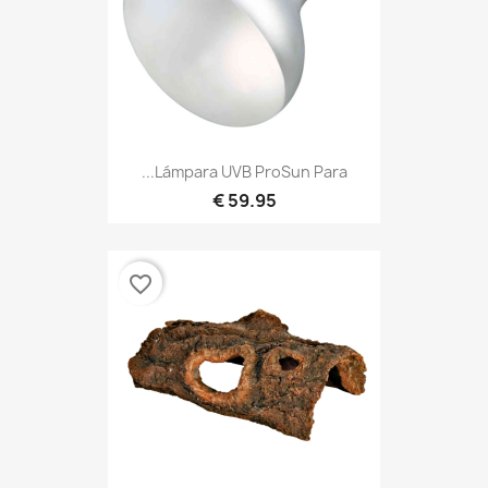
Lámpara UVB ProSun Para...
59.95 €
favorite_border