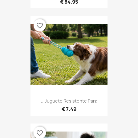
84.95 €
favorite_border
Juguete Resistente Para...
7.49 €
favorite_border