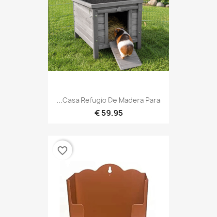
Casa Refugio De Madera Para...
59.95 €
favorite_border