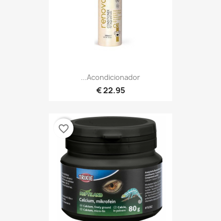
Acondicionador...
22.95 €
favorite_border