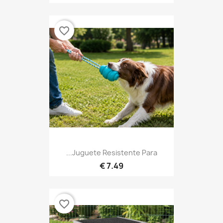
favorite_border
Juguete Resistente Para...
7.49 €
favorite_border