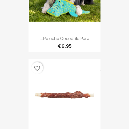
Peluche Cocodrilo Para...
9.95 €
favorite_border