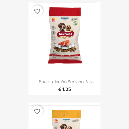
favorite_border
Snacks Jamón Serrano Para...
1.25 €
favorite_border