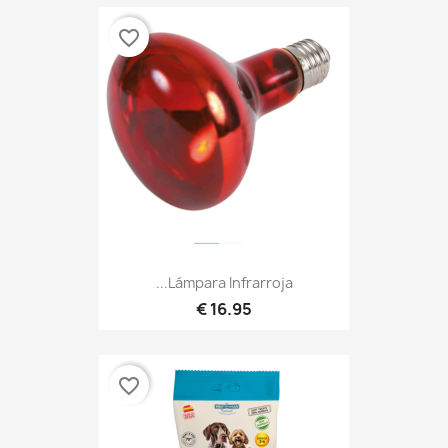
favorite_border
Lámpara Infrarroja...
16.95 €
favorite_border