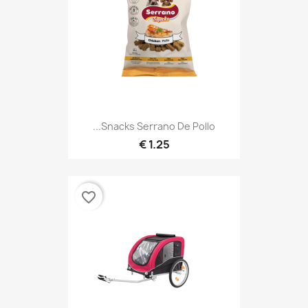
Snacks Serrano De Pollo...
1.25 €
favorite_border