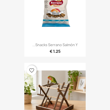
Snacks Serrano Salmón Y...
1.25 €
favorite_border