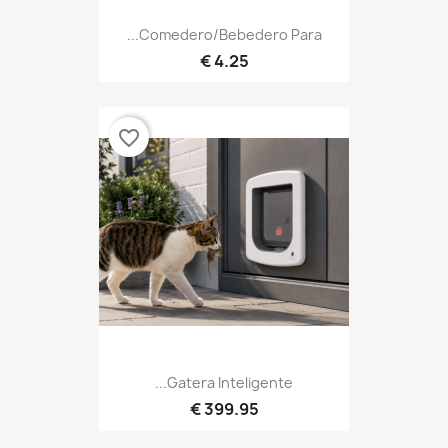
Comedero/Bebedero Para...
4.25 €
favorite_border
Gatera Inteligente...
399.95 €