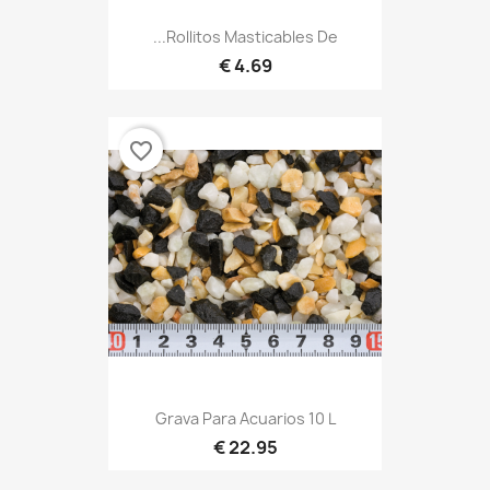
Rollitos Masticables De...
4.69 €
favorite_border
Grava Para Acuarios 10 L
22.95 €