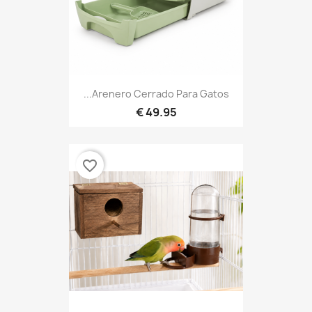
Arenero Cerrado Para Gatos...
49.95 €
favorite_border