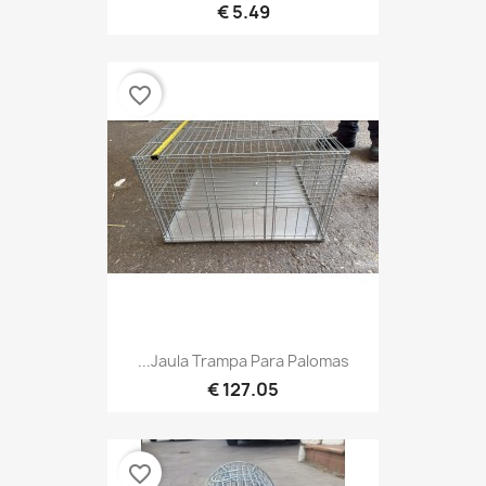
5.49 €
favorite_border
Jaula Trampa Para Palomas...
127.05 €
favorite_border