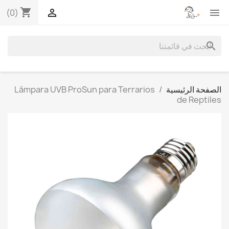
shopping_cart


(0)
search
الصفحة الرئيسية
Lámpara UVB ProSun para Terrarios
de Reptiles