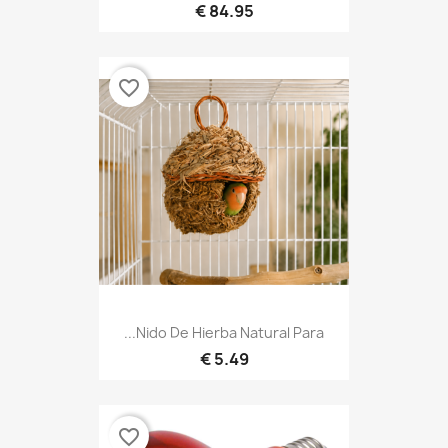
84.95 €
favorite_border
Nido De Hierba Natural Para...
5.49 €
favorite_border