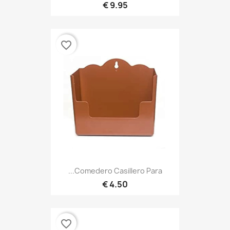
9.95 €
favorite_border
Comedero Casillero Para...
4.50 €
favorite_border