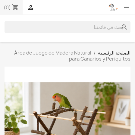
shopping_cart


(0)
search
الصفحة الرئيسية
Área de Juego de Madera Natural
para Canarios y Periquitos