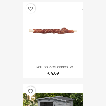
favorite_border
Rollitos Masticables De...
4.69 €
favorite_border