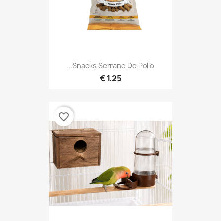
Snacks Serrano De Pollo...
1.25 €
favorite_border