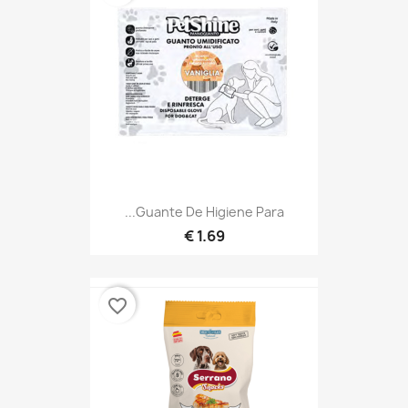
Guante De Higiene Para...
1.69 €
favorite_border