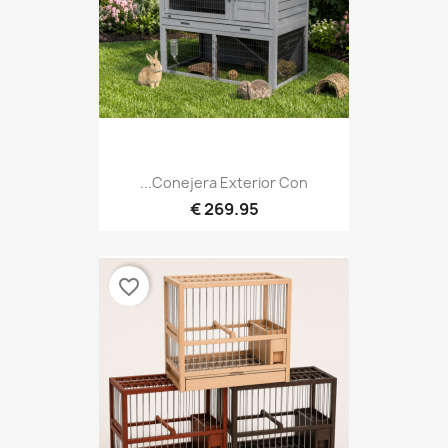
Conejera Exterior Con...
269.95 €
favorite_border