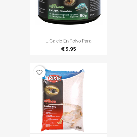
Calcio En Polvo Para...
3.95 €
favorite_border