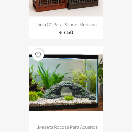
Jaula C2 Para Pájaros Mediana
7.50 €
favorite_border
Meseta Rocosa Para Acuarios...