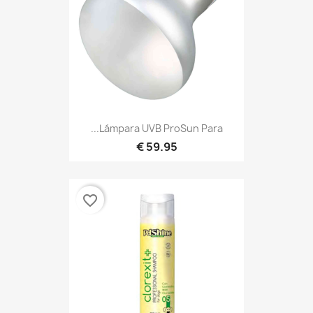
Lámpara UVB ProSun Para...
59.95 €
favorite_border