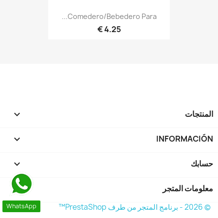
Comedero/Bebedero Para...
4.25 €
المنتجات


INFORMACIÓN
حسابك

معلومات المتجر
keyboard_arrow_down
© 2026 - برنامج المتجر من طرف PrestaShop™
WhatsApp