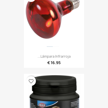
Lámpara Infrarroja...
16.95 €
favorite_border