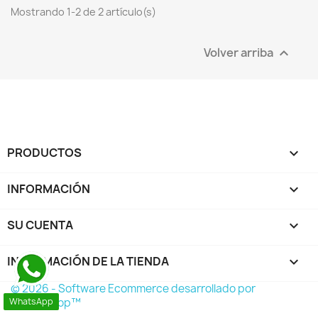
Mostrando 1-2 de 2 artículo(s)
Volver arriba

PRODUCTOS

INFORMACIÓN

SU CUENTA

INFORMACIÓN DE LA TIENDA
keyboard_arrow_down
© 2026 - Software Ecommerce desarrollado por
PrestaShop™
WhatsApp