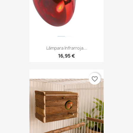
Lámpara Infrarroja...
16,95 €
favorite_border