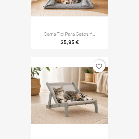
Cama Tipi Para Gatos Y...
25,95 €
favorite_border