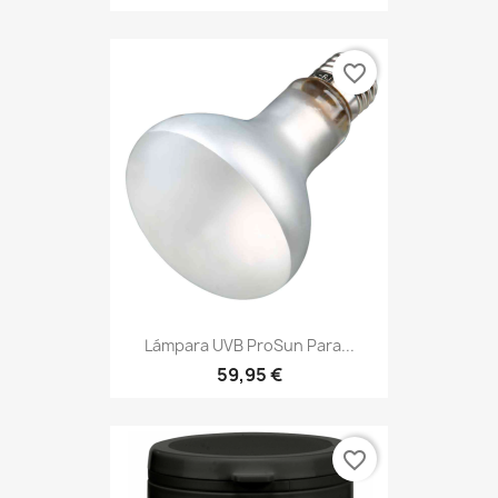
favorite_border
Lámpara UVB ProSun Para...
59,95 €
favorite_border