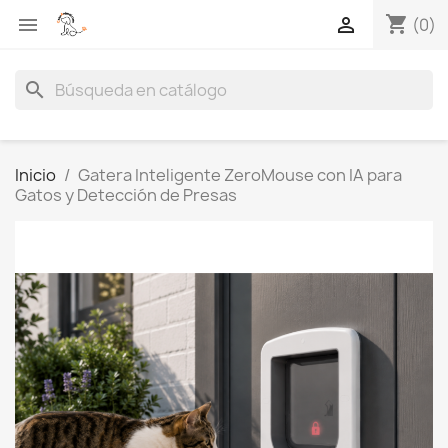
shopping_cart


(0)
search
Inicio
Gatera Inteligente ZeroMouse con IA para
Gatos y Detección de Presas