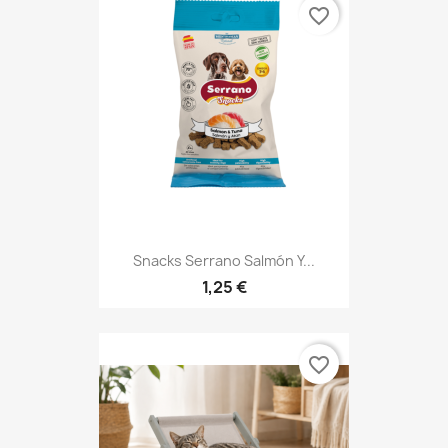
favorite_border
Snacks Serrano Salmón Y...
1,25 €
favorite_border