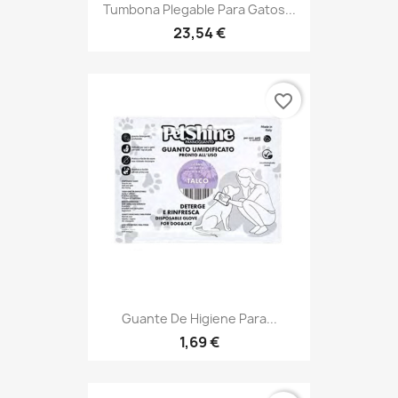
Tumbona Plegable Para Gatos...
23,54 €
favorite_border
Guante De Higiene Para...
1,69 €