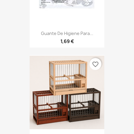
Guante De Higiene Para...
1,69 €
favorite_border