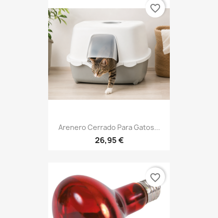
favorite_border
Arenero Cerrado Para Gatos...
26,95 €
favorite_border