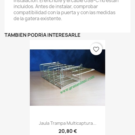
instalación. El enchufe y el cable USB-C no están
incluidos. Antes de instalar, comprobar
compatibilidad con la puerta y con las medidas
de la gatera existente.
TAMBIÉN PODRÍA INTERESARLE
favorite_border
Jaula Trampa Multicaptura...
20,80 €