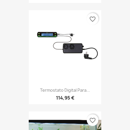
favorite_border
Termostato Digital Para...
114,95 €
favorite_border