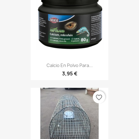
Calcio En Polvo Para...
3,95 €
favorite_border