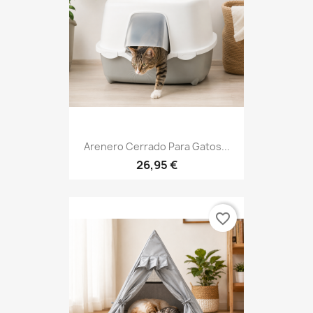
Arenero Cerrado Para Gatos...
26,95 €
favorite_border