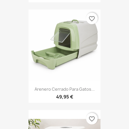
favorite_border
Arenero Cerrado Para Gatos...
49,95 €
favorite_border