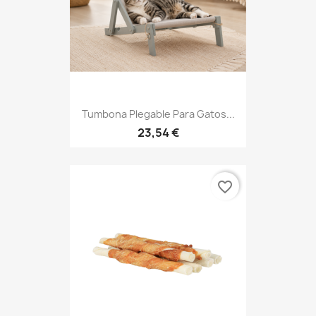
Tumbona Plegable Para Gatos...
23,54 €
favorite_border