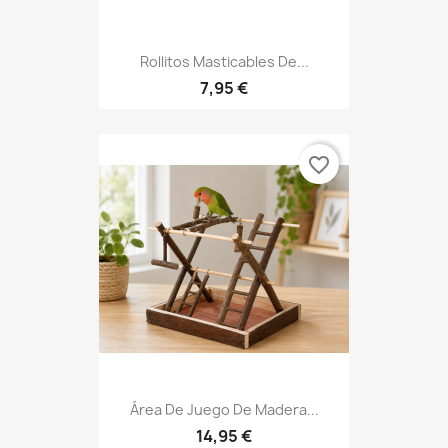
Rollitos Masticables De...
7,95 €
favorite_border
Área De Juego De Madera...
14,95 €