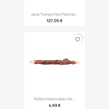
Jaula Trampa Para Palomas...
127,05 €
favorite_border
Rollitos Masticables De...
4,69 €