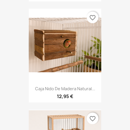
favorite_border
Caja Nido De Madera Natural...
12,95 €
favorite_border