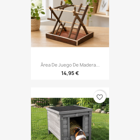
Área De Juego De Madera...
14,95 €
favorite_border