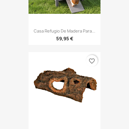
Casa Refugio De Madera Para...
59,95 €
favorite_border