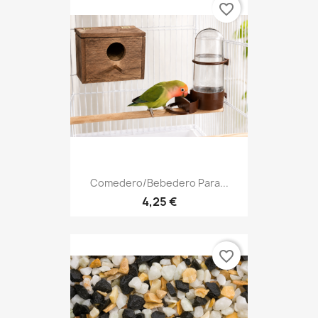
favorite_border
Comedero/Bebedero Para...
4,25 €
favorite_border