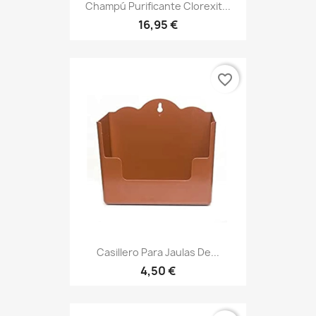
Champú Purificante Clorexit...
16,95 €
favorite_border
Casillero Para Jaulas De...
4,50 €