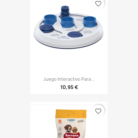
favorite_border
Juego Interactivo Para...
10,95 €
favorite_border