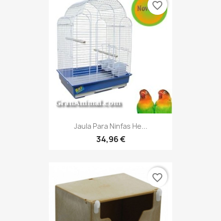
favorite_border
Jaula Para Ninfas He...
34,96 €
favorite_border