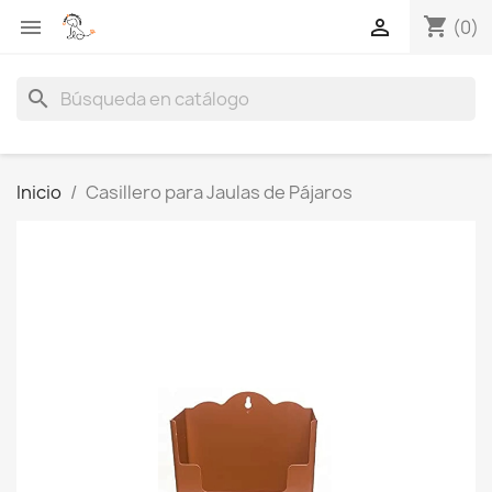
shopping_cart


(0)
search
Inicio
Casillero para Jaulas de Pájaros