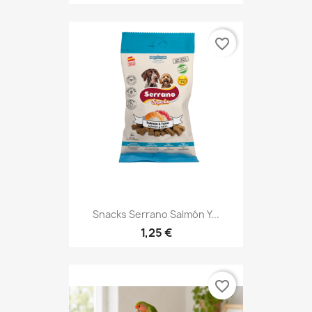
favorite_border
Snacks Serrano Salmón Y...
1,25 €
favorite_border