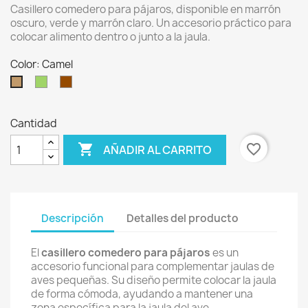
Casillero comedero para pájaros, disponible en marrón
oscuro, verde y marrón claro. Un accesorio práctico para
colocar alimento dentro o junto a la jaula.
Color: Camel
Verde
Marrón
Camel
Cantidad

favorite_border
AÑADIR AL CARRITO
Descripción
Detalles del producto
El
casillero comedero para pájaros
es un
accesorio funcional para complementar jaulas de
aves pequeñas. Su diseño permite colocar la jaula
de forma cómoda, ayudando a mantener una
zona específica para la jaula del ave.