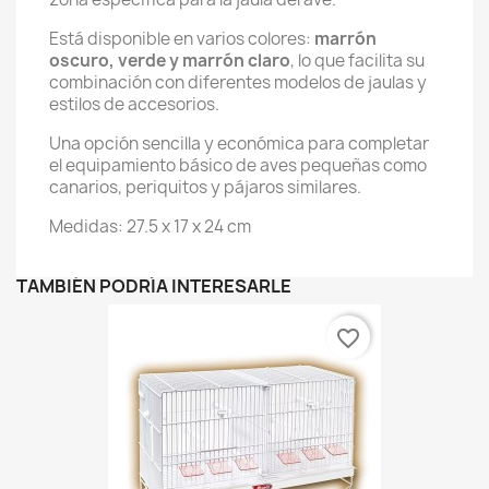
Está disponible en varios colores:
marrón
oscuro, verde y marrón claro
, lo que facilita su
combinación con diferentes modelos de jaulas y
estilos de accesorios.
Una opción sencilla y económica para completar
el equipamiento básico de aves pequeñas como
canarios, periquitos y pájaros similares.
Medidas: 27.5 x 17 x 24 cm
TAMBIÉN PODRÍA INTERESARLE
favorite_border