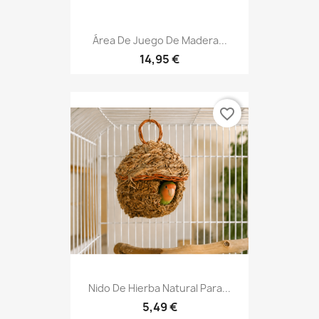
Área De Juego De Madera...
14,95 €
favorite_border
Nido De Hierba Natural Para...
5,49 €