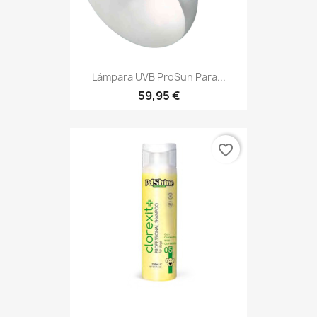
Lámpara UVB ProSun Para...
59,95 €
favorite_border