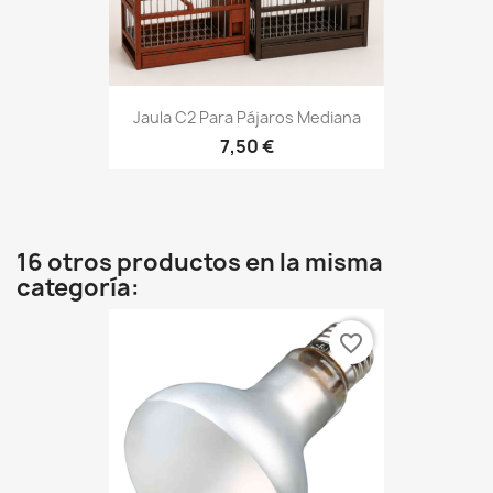
Jaula C2 Para Pájaros Mediana
7,50 €
16 otros productos en la misma
categoría:
favorite_border