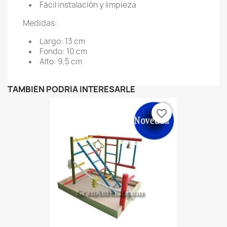
Fácil instalación y limpieza
Medidas:
Largo: 13 cm
Fondo: 10 cm
Alto: 9,5 cm
TAMBIÉN PODRÍA INTERESARLE
favorite_border