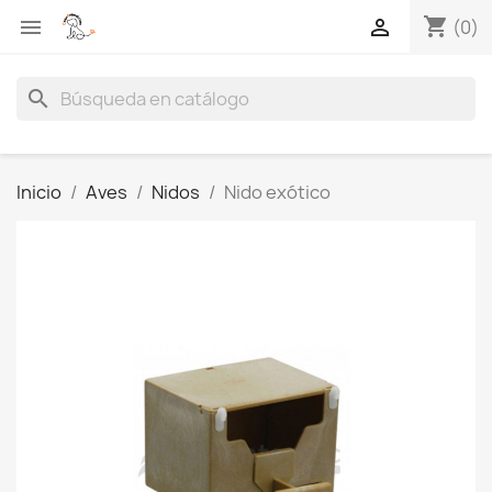
shopping_cart


(0)
search
Inicio
Aves
Nidos
Nido exótico