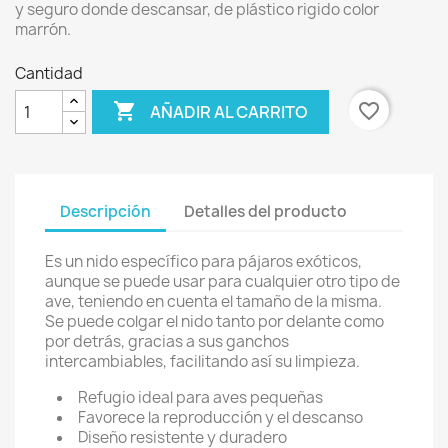
y seguro donde descansar, de plástico rigido color
marrón.
Cantidad

favorite_border
AÑADIR AL CARRITO
Descripción
Detalles del producto
Es un nido específico para pájaros exóticos,
aunque se puede usar para cualquier otro tipo de
ave, teniendo en cuenta el tamaño de la misma.
Se puede colgar el nido tanto por delante como
por detrás, gracias a sus ganchos
intercambiables, facilitando así su limpieza.
Refugio ideal para aves pequeñas
Favorece la reproducción y el descanso
Diseño resistente y duradero