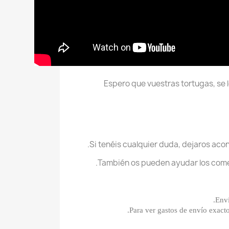
Espero que vuestras tortugas, se 
Si tenéis cualquier duda, dejaros acon
También os pueden ayudar los comen
Env
Para ver gastos de envío exacto