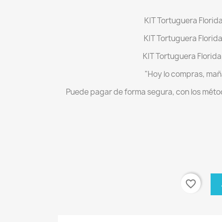
KIT Tortuguera Florid
KIT Tortuguera Florid
KIT Tortuguera Florida
Puede pagar de forma segura, con los métod
favorite_border