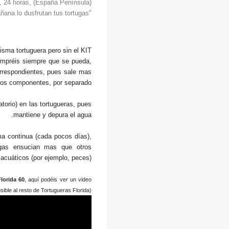
 24 horas, (España Península)
"Hoy lo compras, mañana lo dusfrutan tus tortugas"
sma tortuguera pero sin el KIT.
mpréis siempre que se pueda,
correspondientes, pues sale mas
os componentes, por separado.
gatorio) en las tortugueras, pues
mantiene y depura el agua.
rma continua (cada pocos días),
ugas ensucian mas que otros
acuáticos (por ejemplo, peces).
lorida 60
, aquí podéis ver un video
sible al resto de Tortugueras Florida).