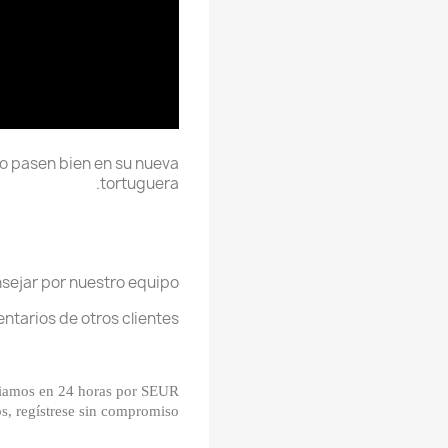
lo pasen bien en su nueva
tortuguera.
sejar por nuestro equipo.
tarios de otros clientes.
iamos en 24 horas por SEUR.
s, regístrese sin compromiso.