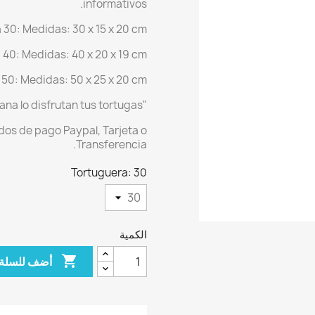
informativos.
a 30: Medidas: 30 x 15 x 20 cm
a 40: Medidas: 40 x 20 x 19 cm
 50: Medidas: 50 x 25 x 20 cm
"Hoy lo compras, mañana lo disfrutan tus tortugas"
os de pago Paypal, Tarjeta o
Transferencia.
Tortuguera: 30
الكمية

أضف للسلة