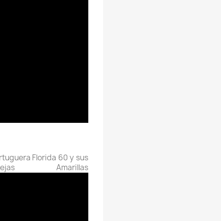
rtuguera Florida 60 y sus
as Amarillas.