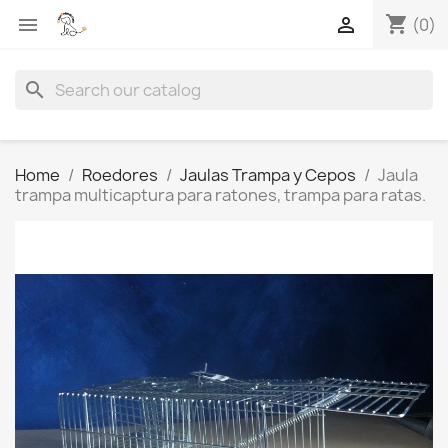
shopping_cart


(0)
search
Home
Roedores
Jaulas Trampa y Cepos
Jaula
trampa multicaptura para ratones, trampa para ratas.