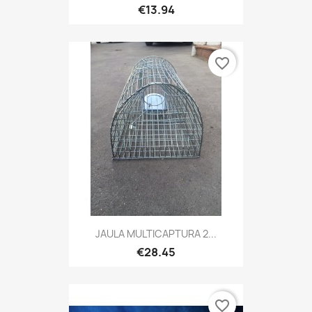
€13.94
favorite_border
JAULA MULTICAPTURA 2...
€28.45
favorite_border