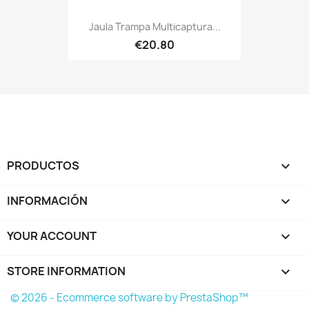
Jaula Trampa Multicaptura...
€20.80
PRODUCTOS

INFORMACIÓN

YOUR ACCOUNT

STORE INFORMATION
keyboard_arrow_down
© 2026 - Ecommerce software by PrestaShop™