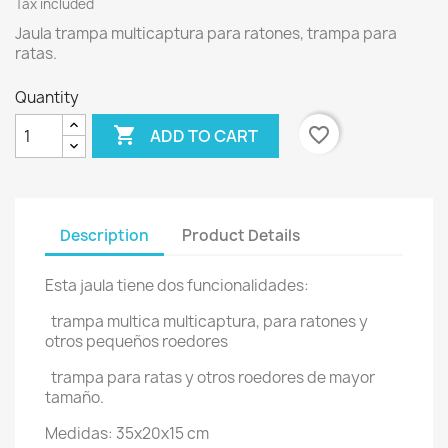
Tax included
Jaula trampa multicaptura para ratones, trampa para
ratas.
Quantity

favorite_border
ADD TO CART
Description
Product Details
Esta jaula tiene dos funcionalidades:
trampa multica multicaptura, para ratones y
otros pequeños roedores
trampa para ratas y otros roedores de mayor
tamaño.
Medidas: 35x20x15 cm