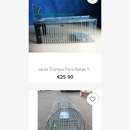
Jaula Trampa Para Ratas Y...
€25.90
favorite_border