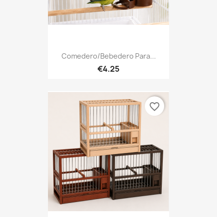
Comedero/Bebedero Para...
€4.25
favorite_border