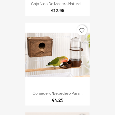
Caja Nido De Madera Natural...
€12.95
favorite_border
Comedero/Bebedero Para...
€4.25