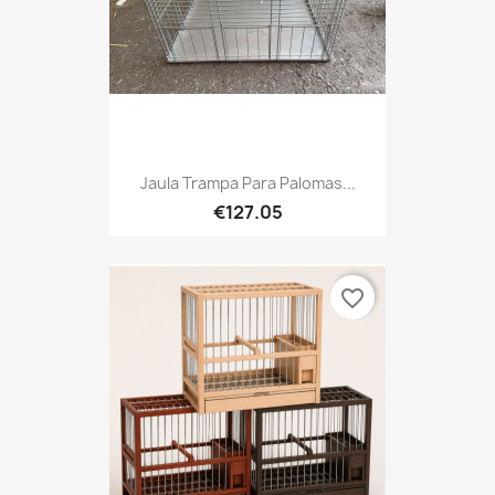
Jaula Trampa Para Palomas...
€127.05
favorite_border