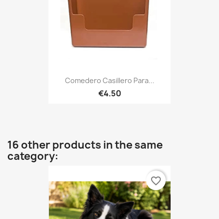
Comedero Casillero Para...
€4.50
16 other products in the same
category:
favorite_border