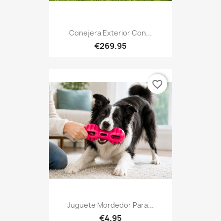
Conejera Exterior Con...
€269.95
favorite_border
Juguete Mordedor Para...
€4.95