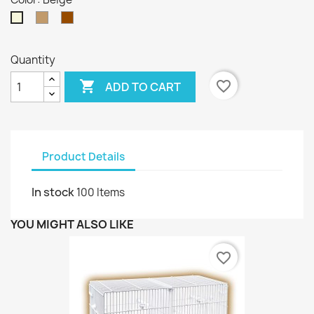
Camel
Marrón
Beige
Quantity

favorite_border
ADD TO CART
Product Details
In stock
100 Items
YOU MIGHT ALSO LIKE
favorite_border