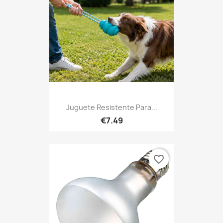
Juguete Resistente Para...
€7.49
favorite_border