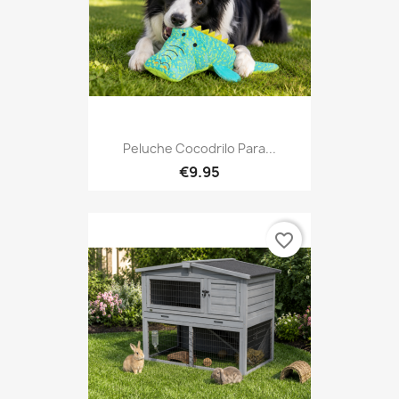
Peluche Cocodrilo Para...
€9.95
favorite_border