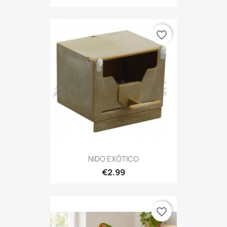
favorite_border
NIDO EXÓTICO
€2.99
favorite_border