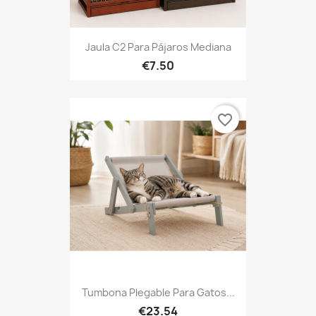
Jaula C2 Para Pájaros Mediana
€7.50
favorite_border
Tumbona Plegable Para Gatos...
€23.54