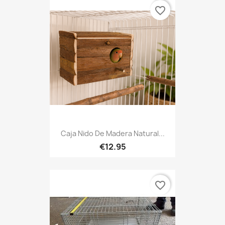
favorite_border
Caja Nido De Madera Natural...
€12.95
favorite_border