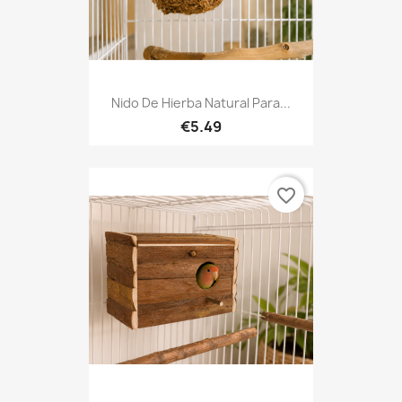
Nido De Hierba Natural Para...
€5.49
favorite_border