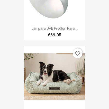
Lámpara UVB ProSun Para...
€59.95
favorite_border