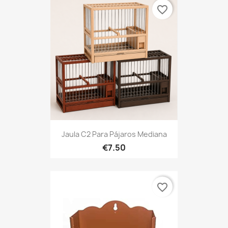
favorite_border
Jaula C2 Para Pájaros Mediana
€7.50
favorite_border