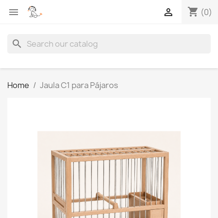
shopping_cart


(0)
search
Home
Jaula C1 para Pájaros