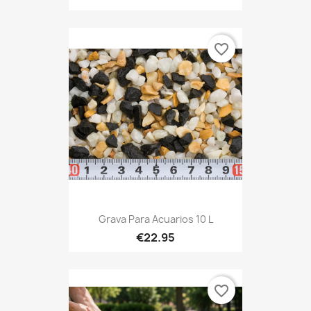
favorite_border
Grava Para Acuarios 10 L
€22.95
favorite_border