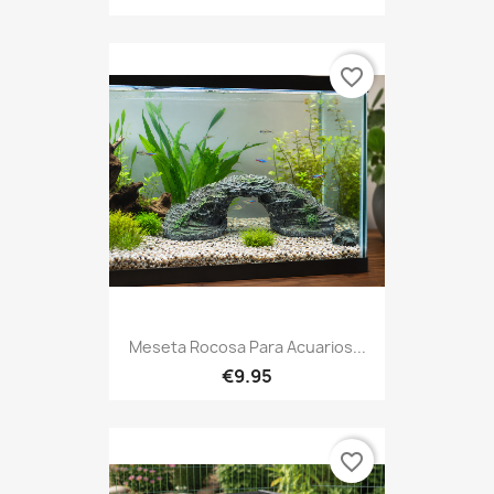
favorite_border
Meseta Rocosa Para Acuarios...
€9.95
favorite_border