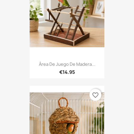
Área De Juego De Madera...
€14.95
favorite_border