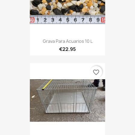
Grava Para Acuarios 10 L
€22.95
favorite_border