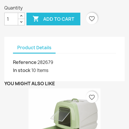
Quantity

favorite_border
ADD TO CART
Product Details
Reference
282679
In stock
10 Items
YOU MIGHT ALSO LIKE
favorite_border