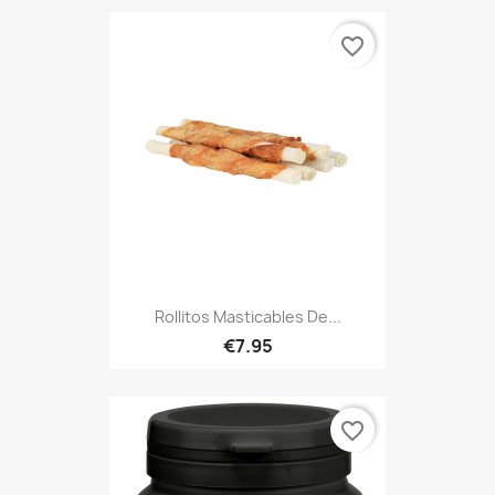
favorite_border
Rollitos Masticables De...
€7.95
favorite_border