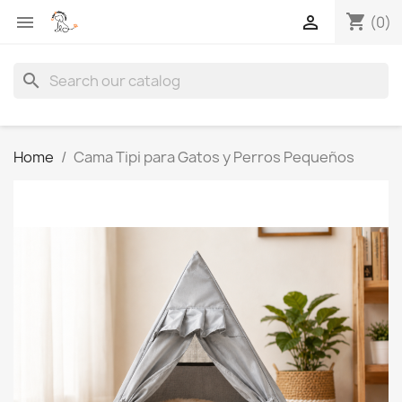
shopping_cart


(0)
search
Home
Cama Tipi para Gatos y Perros Pequeños