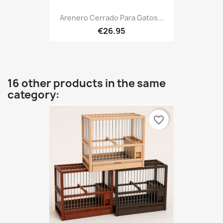
Arenero Cerrado Para Gatos...
€26.95
16 other products in the same
category:
favorite_border