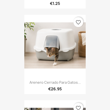
€1.25
favorite_border
Arenero Cerrado Para Gatos...
€26.95
favorite_border