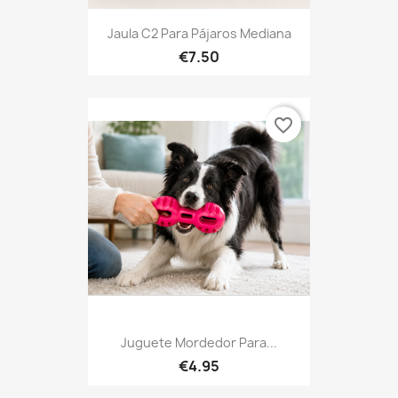
Jaula C2 Para Pájaros Mediana
€7.50
favorite_border
Juguete Mordedor Para...
€4.95