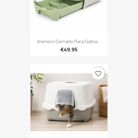
Arenero Cerrado Para Gatos...
€49.95
favorite_border