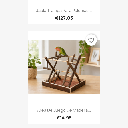
Jaula Trampa Para Palomas...
€127.05
favorite_border
Área De Juego De Madera...
€14.95