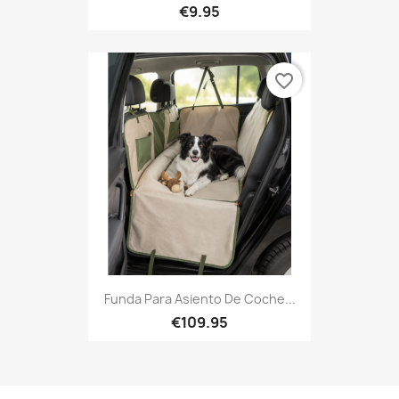
€9.95
favorite_border
Funda Para Asiento De Coche...
€109.95