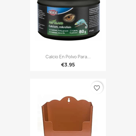
Calcio En Polvo Para...
€3.95
favorite_border