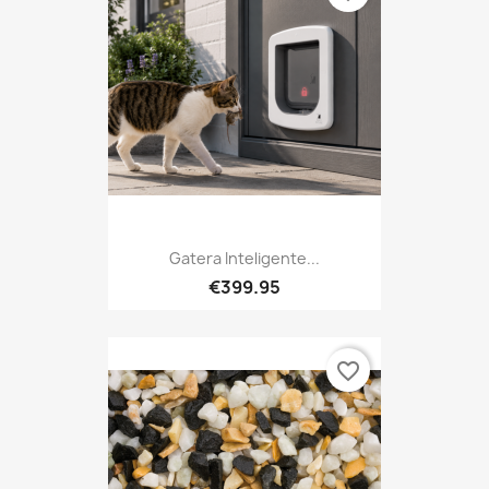
Gatera Inteligente...
€399.95
favorite_border