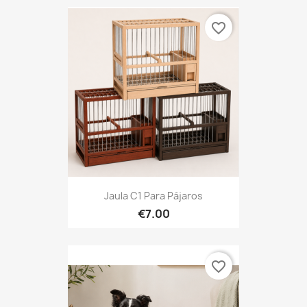
favorite_border
Jaula C1 Para Pájaros
€7.00
favorite_border