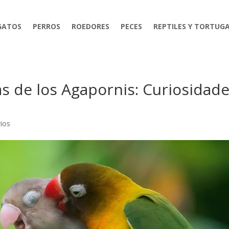
GATOS
PERROS
ROEDORES
PECES
REPTILES Y TORTUG
as de los Agapornis: Curiosidad
ios