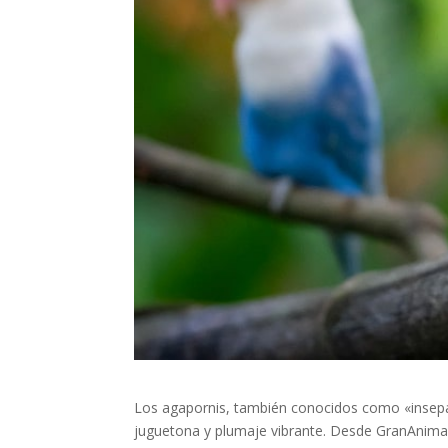
Los agapornis, también conocidos como «insepa
juguetona y plumaje vibrante. Desde GranAnima