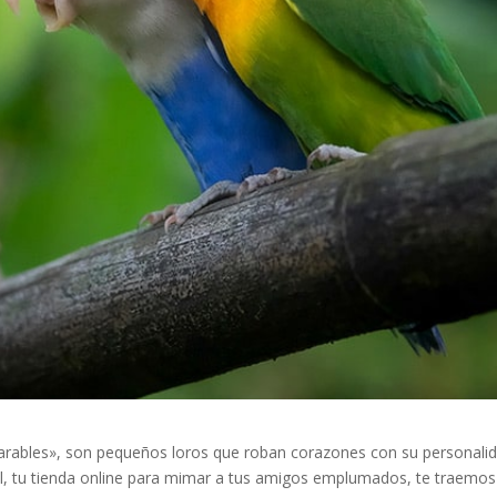
rables», son pequeños loros que roban corazones con su personali
l, tu tienda online para mimar a tus amigos emplumados, te traemos