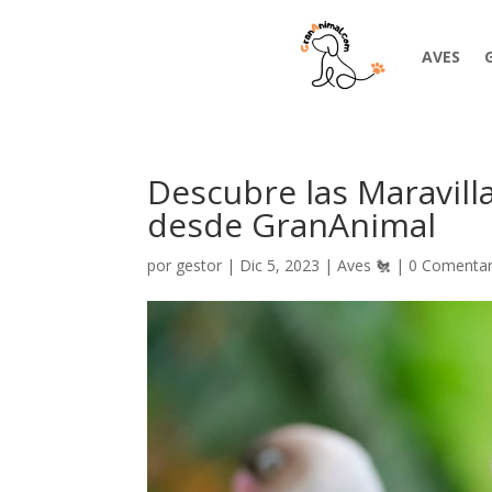
Skip
to
content
AVES
Descubre las Maravill
desde GranAnimal
por
gestor
|
Dic 5, 2023
|
Aves 🐔
|
0 Comentar