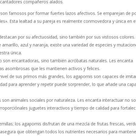
encantadores compañeros alados.
son famosos por formar fuertes lazos afectivos. Se emparejan de p
bles». Esta lealtad a su pareja es realmente conmovedora y única en e
estacan por su afectuosidad, sino también por sus vistosos colores.
e amarillo, azul y naranja, existe una variedad de especies y mutacio
stra única.
o son encantadoras, sino también acróbatas naturales. Les encanta
cas asombrosas que les mantienen activos y felices.
nivel de sus primos más grandes, los agapornis son capaces de imita
idad para aprender y repetir puede sorprender, lo que añade una cap
 son animales sociales por naturaleza. Les encanta interactuar no so
roporciónales juguetes interactivos y tiempo de calidad para fortalec
millas; los agapornis disfrutan de una mezcla de frutas frescas, verd
a asegura que obtengan todos los nutrientes necesarios para manten