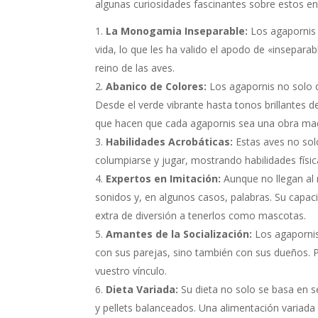
algunas curiosidades fascinantes sobre estos 
La Monogamia Inseparable:
Los agapornis 
vida, lo que les ha valido el apodo de «insepara
reino de las aves.
Abanico de Colores:
Los agapornis no solo d
Desde el verde vibrante hasta tonos brillantes d
que hacen que cada agapornis sea una obra mae
Habilidades Acrobáticas:
Estas aves no sol
columpiarse y jugar, mostrando habilidades físi
Expertos en Imitación:
Aunque no llegan al 
sonidos y, en algunos casos, palabras. Su capac
extra de diversión a tenerlos como mascotas.
Amantes de la Socialización:
Los agapornis
con sus parejas, sino también con sus dueños. P
vuestro vínculo.
Dieta Variada:
Su dieta no solo se basa en se
y pellets balanceados. Una alimentación variad