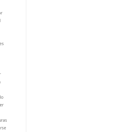
or
l
nes
r
a
lo
er
uras
erse